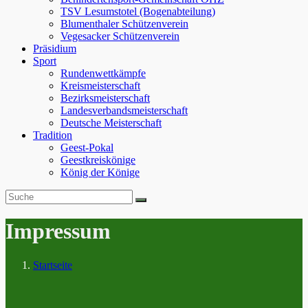
TSV Lesumstotel (Bogenabteilung)
Blumenthaler Schützenverein
Vegesacker Schützenverein
Präsidium
Sport
Rundenwettkämpfe
Kreismeisterschaft
Bezirksmeisterschaft
Landesverbandsmeisterschaft
Deutsche Meisterschaft
Tradition
Geest-Pokal
Geestkreiskönige
König der Könige
Impressum
Startseite