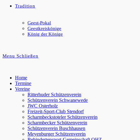
Tradition
Geest-Pokal
Geestkreiskönige
König der Könige
Menu
Schließen
Home
Termine
Vereine
Ritterhuder Schützenverein
Schützenverein Schwanewede
JWC Osterholz
Freizeit-Sport-Club Stendorf
Scharmbeckstoteler Schützenverein
Scharmbecker Schützenverein
Schützenverein Buschhausen
Meyenburger Schützenverein
Behindertensport-Gemeinschaft OHZ