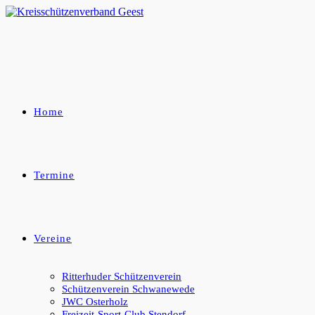
Zum
Inhalt
springen
Home
Termine
Vereine
Ritterhuder Schützenverein
Schützenverein Schwanewede
JWC Osterholz
Freizeit-Sport-Club Stendorf