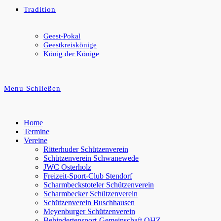
Tradition
Geest-Pokal
Geestkreiskönige
König der Könige
Menu
Schließen
Home
Termine
Vereine
Ritterhuder Schützenverein
Schützenverein Schwanewede
JWC Osterholz
Freizeit-Sport-Club Stendorf
Scharmbeckstoteler Schützenverein
Scharmbecker Schützenverein
Schützenverein Buschhausen
Meyenburger Schützenverein
Behindertensport-Gemeinschaft OHZ