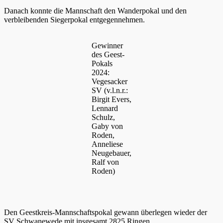
Danach konnte die Mannschaft den Wanderpokal und den
verbleibenden Siegerpokal entgegennehmen.
Gewinner
des Geest-
Pokals
2024:
Vegesacker
SV (v.l.n.r.:
Birgit Evers,
Lennard
Schulz,
Gaby von
Roden,
Anneliese
Neugebauer,
Ralf von
Roden)
Den Geestkreis-Mannschaftspokal gewann überlegen wieder der
SV Schwanewede mit insgesamt 2825 Ringen.