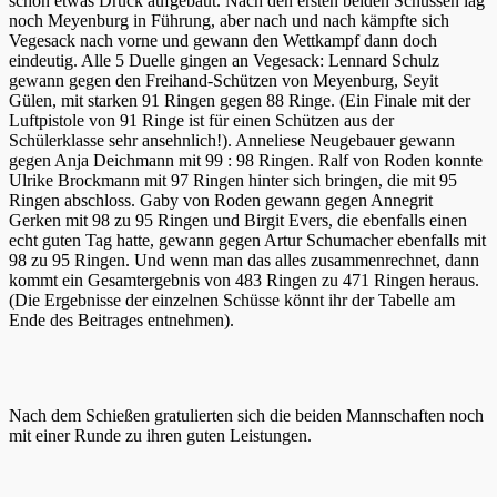
schon etwas Druck aufgebaut. Nach den ersten beiden Schüssen lag
noch Meyenburg in Führung, aber nach und nach kämpfte sich
Vegesack nach vorne und gewann den Wettkampf dann doch
eindeutig. Alle 5 Duelle gingen an Vegesack: Lennard Schulz
gewann gegen den Freihand-Schützen von Meyenburg, Seyit
Gülen, mit starken 91 Ringen gegen 88 Ringe. (Ein Finale mit der
Luftpistole von 91 Ringe ist für einen Schützen aus der
Schülerklasse sehr ansehnlich!). Anneliese Neugebauer gewann
gegen Anja Deichmann mit 99 : 98 Ringen. Ralf von Roden konnte
Ulrike Brockmann mit 97 Ringen hinter sich bringen, die mit 95
Ringen abschloss. Gaby von Roden gewann gegen Annegrit
Gerken mit 98 zu 95 Ringen und Birgit Evers, die ebenfalls einen
echt guten Tag hatte, gewann gegen Artur Schumacher ebenfalls mit
98 zu 95 Ringen. Und wenn man das alles zusammenrechnet, dann
kommt ein Gesamtergebnis von 483 Ringen zu 471 Ringen heraus.
(Die Ergebnisse der einzelnen Schüsse könnt ihr der Tabelle am
Ende des Beitrages entnehmen).
Nach dem Schießen gratulierten sich die beiden Mannschaften noch
mit einer Runde zu ihren guten Leistungen.