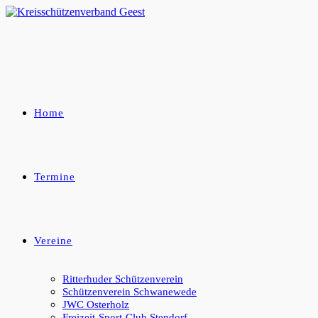
Zum
Inhalt
springen
Home
Termine
Vereine
Ritterhuder Schützenverein
Schützenverein Schwanewede
JWC Osterholz
Freizeit-Sport-Club Stendorf