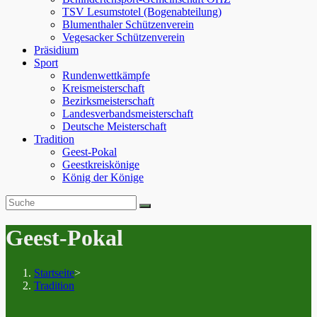
TSV Lesumstotel (Bogenabteilung)
Blumenthaler Schützenverein
Vegesacker Schützenverein
Präsidium
Sport
Rundenwettkämpfe
Kreismeisterschaft
Bezirksmeisterschaft
Landesverbandsmeisterschaft
Deutsche Meisterschaft
Tradition
Geest-Pokal
Geestkreiskönige
König der Könige
Geest-Pokal
Startseite
>
Tradition