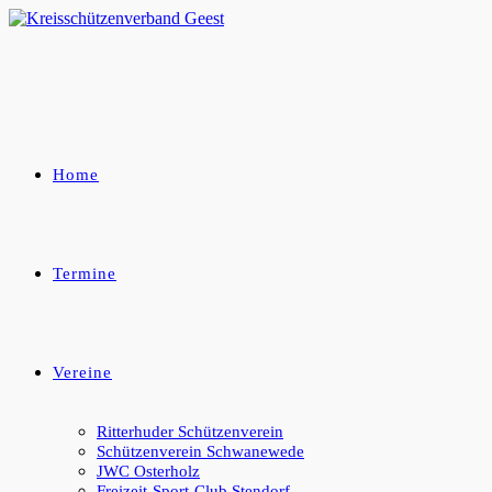
Zum
Inhalt
springen
Home
Termine
Vereine
Ritterhuder Schützenverein
Schützenverein Schwanewede
JWC Osterholz
Freizeit-Sport-Club Stendorf