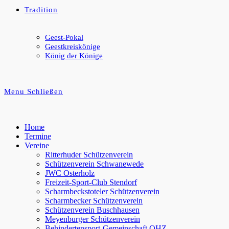
Tradition
Geest-Pokal
Geestkreiskönige
König der Könige
Menu
Schließen
Home
Termine
Vereine
Ritterhuder Schützenverein
Schützenverein Schwanewede
JWC Osterholz
Freizeit-Sport-Club Stendorf
Scharmbeckstoteler Schützenverein
Scharmbecker Schützenverein
Schützenverein Buschhausen
Meyenburger Schützenverein
Behindertensport-Gemeinschaft OHZ