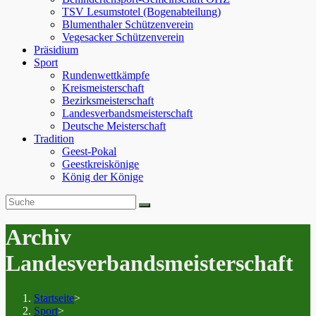
TSV Lesumstotel (Bogenabteilung)
Blumenthaler Schützenverein
Vegesacker Schützenverein
Präsidium
Sport
Rundenwettkämpfe
Kreismeisterschaft
Bezirksmeisterschaft
Landesverbandsmeisterschaft
Deutsche Meisterschaft
Tradition
Geest-Pokal
Geestkreiskönige
König der Könige
Archiv
Landesverbandsmeisterschaft
Startseite
>
Sport
>