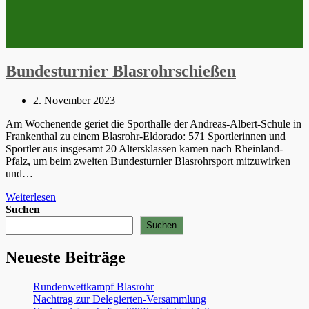
Bundesturnier Blasrohrschießen
Beitrag
2. November 2023
veröffentlicht:
Am Wochenende geriet die Sporthalle der Andreas-Albert-Schule in
Frankenthal zu einem Blasrohr-Eldorado: 571 Sportlerinnen und
Sportler aus insgesamt 20 Altersklassen kamen nach Rheinland-
Pfalz, um beim zweiten Bundesturnier Blasrohrsport mitzuwirken
und…
Bundesturnier
Weiterlesen
Blasrohrschießen
Suchen
Suchen
Neueste Beiträge
Rundenwettkampf Blasrohr
Nachtrag zur Delegierten-Versammlung