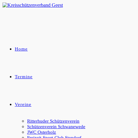
Zum
Inhalt
springen
Home
Termine
Vereine
Ritterhuder Schützenverein
Schützenverein Schwanewede
JWC Osterholz
Freizeit-Sport-Club Stendorf