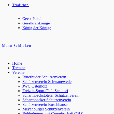
Tradition
Geest-Pokal
Geestkreiskönige
König der Könige
Menu
Schließen
Home
Termine
Vereine
Ritterhuder Schützenverein
Schützenverein Schwanewede
JWC Osterholz
Freizeit-Sport-Club Stendorf
Scharmbeckstoteler Schützenverein
Scharmbecker Schützenverein
Schützenverein Buschhausen
Meyenburger Schützenverein
Behindertensport-Gemeinschaft OHZ