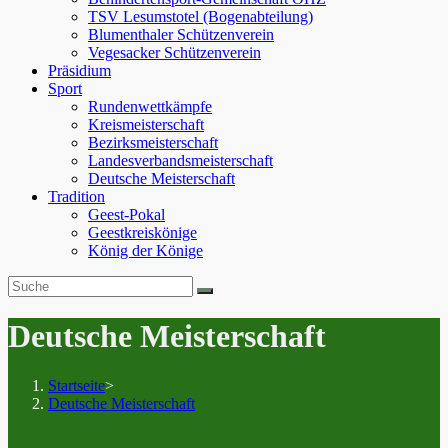
TSV Lesumstotel (Bogenabteilung)
Blumenthaler Schützenverein
Vegesacker Schützenverein
Präsidium
Sport
Rundenwettkämpfe
Kreismeisterschaft
Bezirksmeisterschaft
Landesverbandsmeisterschaft
Deutsche Meisterschaft
Tradition
Geest-Pokal
Geestkreiskönige
König der Könige
Deutsche Meisterschaft
Startseite
>
Deutsche Meisterschaft