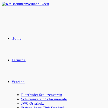
Zum
Inhalt
springen
Home
Termine
Vereine
Ritterhuder Schützenverein
Schützenverein Schwanewede
JWC Osterholz
Freizeit-Sport-Club Stendorf