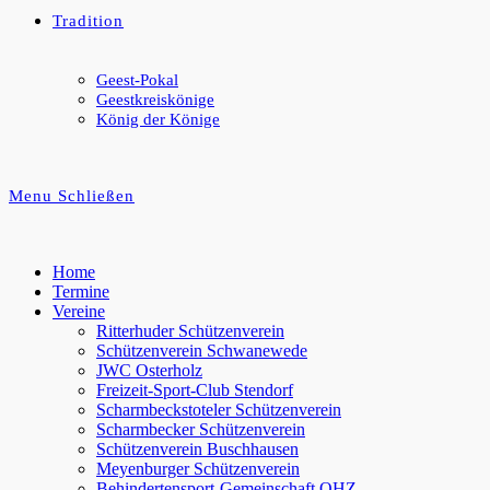
Tradition
Geest-Pokal
Geestkreiskönige
König der Könige
Menu
Schließen
Home
Termine
Vereine
Ritterhuder Schützenverein
Schützenverein Schwanewede
JWC Osterholz
Freizeit-Sport-Club Stendorf
Scharmbeckstoteler Schützenverein
Scharmbecker Schützenverein
Schützenverein Buschhausen
Meyenburger Schützenverein
Behindertensport-Gemeinschaft OHZ