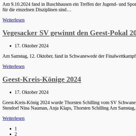
Am 9.10.2024 fand in Buschhausen ein Treffen der Jugend- und Sport
für die einzelnen Disziplinen sind…
Treffen
Weiterlesen
der
Sport-
Vegesacker SV gewinnt den Geest-Pokal 2
und
Jugendleiter
Beitrag
17. Oktober 2024
des
veröffentlicht:
Geestkreises
Am Samstag, 12. Oktober, fand in Schwanewede der Finalwettkampf
Vegesacker
Weiterlesen
SV
gewinnt
Geest-Kreis-Könige 2024
den
Geest-
Beitrag
17. Oktober 2024
Pokal
veröffentlicht:
2024
Geest-Kreis-König 2024 wurde Thorsten Schilling vom SV Schwa
Stendorf Nina Nauman, Anja Klaps, Thorsten Schilling Am Samsta
Geest-
Weiterlesen
Kreis-
1
Könige
2
2024