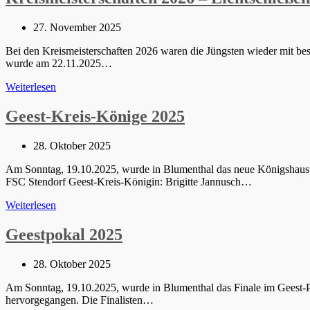
Versammlung
Beitrag
27. November 2025
veröffentlicht:
Bei den Kreismeisterschaften 2026 waren die Jüngsten wieder mit b
wurde am 22.11.2025…
Kreismeisterschaften
Weiterlesen
2026
–
Geest-Kreis-Könige 2025
Lichtschießen
Beitrag
28. Oktober 2025
veröffentlicht:
Am Sonntag, 19.10.2025, wurde in Blumenthal das neue Königshaus 
FSC Stendorf Geest-Kreis-Königin: Brigitte Jannusch…
Geest-
Weiterlesen
Kreis-
Könige
Geestpokal 2025
2025
Beitrag
28. Oktober 2025
veröffentlicht:
Am Sonntag, 19.10.2025, wurde in Blumenthal das Finale im Geest-
hervorgegangen. Die Finalisten…