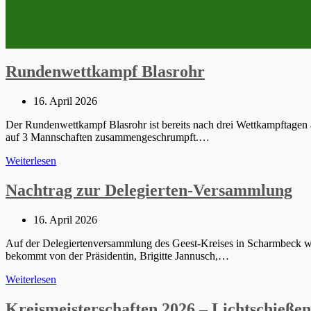
Rundenwettkampf Blasrohr
Beitrag
16. April 2026
veröffentlicht:
Der Rundenwettkampf Blasrohr ist bereits nach drei Wettkampftagen 
auf 3 Mannschaften zusammengeschrumpft.…
Rundenwettkampf
Weiterlesen
Blasrohr
Nachtrag zur Delegierten-Versammlung
Beitrag
16. April 2026
veröffentlicht:
Auf der Delegiertenversammlung des Geest-Kreises in Scharmbeck wurd
bekommt von der Präsidentin, Brigitte Jannusch,…
Nachtrag
Weiterlesen
zur
Delegierten-
Kreismeisterschaften 2026 – Lichtschießen