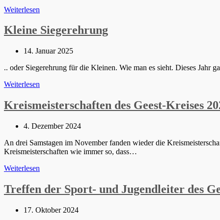
Geestpokal
Weiterlesen
2025
Kleine Siegerehrung
Beitrag
14. Januar 2025
veröffentlicht:
.. oder Siegerehrung für die Kleinen. Wie man es sieht. Dieses Jahr 
Kleine
Weiterlesen
Siegerehrung
Kreismeisterschaften des Geest-Kreises 20
Beitrag
4. Dezember 2024
veröffentlicht:
An drei Samstagen im November fanden wieder die Kreismeisterschafte
Kreismeisterschaften wie immer so, dass…
Kreismeisterschaften
Weiterlesen
des
Geest-
Treffen der Sport- und Jugendleiter des Ge
Kreises
2025
Beitrag
17. Oktober 2024
veröffentlicht: