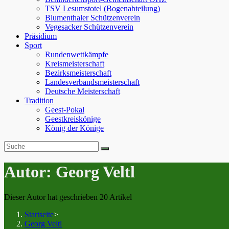
TSV Lesumstotel (Bogenabteilung)
Blumenthaler Schützenverein
Vegesacker Schützenverein
Präsidium
Sport
Rundenwettkämpfe
Kreismeisterschaft
Bezirksmeisterschaft
Landesverbandsmeisterschaft
Deutsche Meisterschaft
Tradition
Geest-Pokal
Geestkreiskönige
König der Könige
Autor:
Georg Veltl
Dieser Autor hat geschrieben 20 Artikel
Startseite
>
Georg Veltl